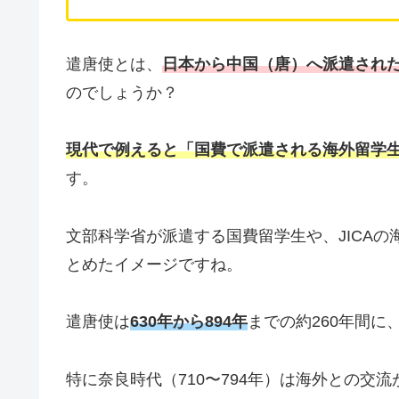
遣唐使とは、
日本から中国（唐）へ派遣され
のでしょうか？
現代で例えると「国費で派遣される海外留学
す。
文部科学省が派遣する国費留学生や、JICA
とめたイメージですね。
遣唐使は
630年から894年
までの約260年間に
特に奈良時代（710〜794年）は海外との交