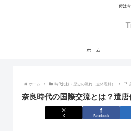
「侍は今
ホーム
ホーム
時代比較・歴史の流れ（全体理解）
奈良時代の国際交流とは？遣唐
X
Facebook