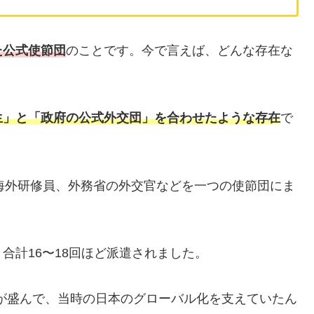
た公式使節団
のことです。今で言えば、どんな存在な
生」と「政府の公式外交団」を合わせたような存在
で
の海外研修員、外務省の外交官などを一つの使節団にま
、合計16〜18回ほど派遣されました。
流が盛んで、当時の日本のグローバル化を支えていたん