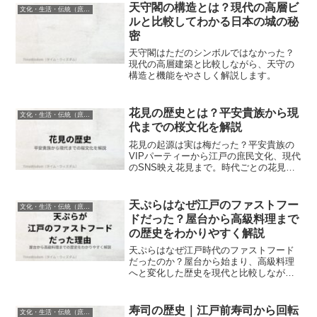
天守閣の構造とは？現代の高層ビ
文化・生活・伝統（庶民・日常・食文化）
ルと比較してわかる日本の城の秘
密
天守閣はただのシンボルではなかった？
現代の高層建築と比較しながら、天守の
構造と機能をやさしく解説します。
花見の歴史とは？平安貴族から現
文化・生活・伝統（庶民・日常・食文化）
代までの桜文化を解説
花見の起源は実は梅だった？平安貴族の
VIPパーティーから江戸の庶民文化、現代
のSNS映え花見まで。時代ごとの花見ス
タイルを現代の例えでわかりやすく解
説。桜の下でのお花見がもっと楽しくな
る雑学満載！初心者向け日本文化史。
天ぷらはなぜ江戸のファストフー
文化・生活・伝統（庶民・日常・食文化）
ドだった？屋台から高級料理まで
の歴史をわかりやすく解説
天ぷらはなぜ江戸時代のファストフード
だったのか？屋台から始まり、高級料理
へと変化した歴史を現代と比較しながら
わかりやすく解説します。
寿司の歴史｜江戸前寿司から回転
文化・生活・伝統（庶民・日常・食文化）