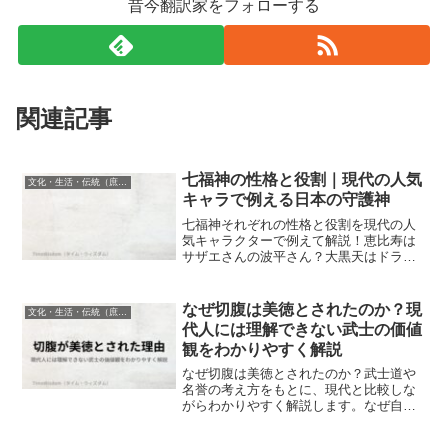
昔今翻訳家をフォローする
関連記事
七福神の性格と役割｜現代の人気
文化・生活・伝統（庶民・日常・食文化）
キャラで例える日本の守護神
七福神それぞれの性格と役割を現代の人
気キャラクターで例えて解説！恵比寿は
サザエさんの波平さん？大黒天はドラえ
もん？日本の伝統的な七福神を身近に感
じられる比較で、歴史オンチさんでも楽
しく理解できる解説記事です。七福神巡
なぜ切腹は美徳とされたのか？現
文化・生活・伝統（庶民・日常・食文化）
りの現代的な楽しみ方も紹介していま
代人には理解できない武士の価値
す。
観をわかりやすく解説
なぜ切腹は美徳とされたのか？武士道や
名誉の考え方をもとに、現代と比較しな
がらわかりやすく解説します。なぜ自ら
命を絶つ行為が評価されたのか、その理
由が理解できます。