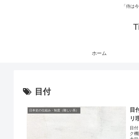
「侍は今
ホーム
目付
目
日本史の仕組み・制度（難しい系）
リ
目付
ク機
大目