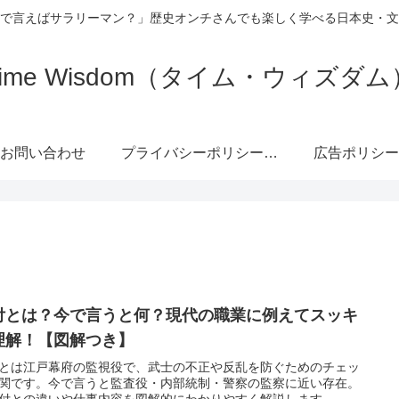
で言えばサラリーマン？」歴史オンチさんでも楽しく学べる日本史・文
Time Wisdom（タイム・ウィズダム
お問い合わせ
プライバシーポリシー・免責事項
広告ポリシー
付とは？今で言うと何？現代の職業に例えてスッキ
理解！【図解つき】
とは江戸幕府の監視役で、武士の不正や反乱を防ぐためのチェッ
関です。今で言うと監査役・内部統制・警察の監察に近い存在。
付との違いや仕事内容を図解的にわかりやすく解説します。